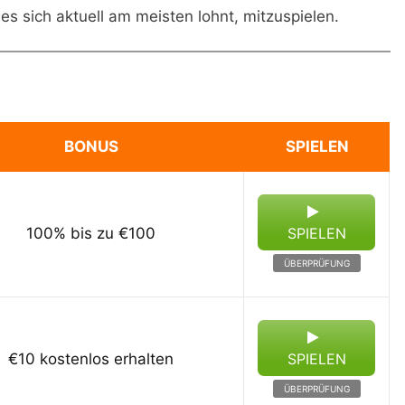
s sich aktuell am meisten lohnt, mitzuspielen.
BONUS
SPIELEN
100% bis zu €100
SPIELEN
ÜBERPRÜFUNG
€10 kostenlos erhalten
SPIELEN
ÜBERPRÜFUNG