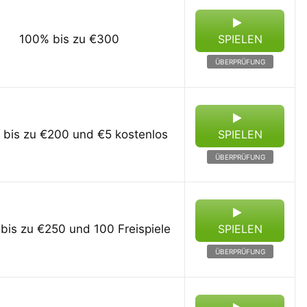
100% bis zu €300
SPIELEN
ÜBERPRÜFUNG
bis zu €200 und €5 kostenlos
SPIELEN
ÜBERPRÜFUNG
bis zu €250 und 100 Freispiele
SPIELEN
ÜBERPRÜFUNG