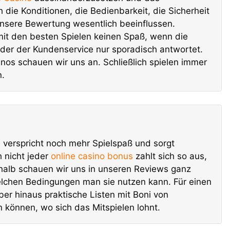
 die Konditionen, die Bedienbarkeit, die Sicherheit
unsere Bewertung wesentlich beeinflussen.
 mit den besten Spielen keinen Spaß, wenn die
oder der Kundenservice nur sporadisch antwortet.
nos schauen wir uns an. Schließlich spielen immer
n.
ni verspricht noch mehr Spielspaß und sorgt
h nicht jeder
online casino bonus
zahlt sich so aus,
shalb schauen wir uns in unseren Reviews ganz
elchen Bedingungen man sie nutzen kann. Für einen
ber hinaus praktische Listen mit Boni von
n können, wo sich das Mitspielen lohnt.