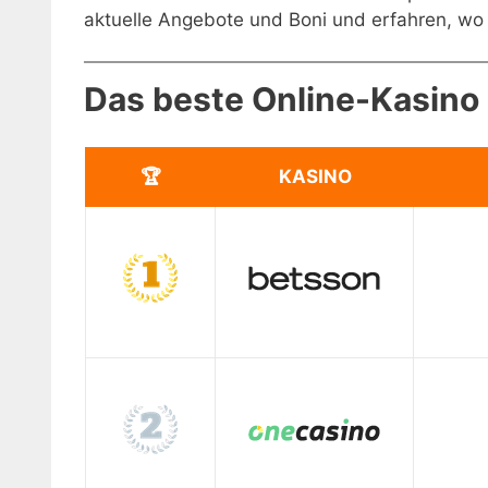
aktuelle Angebote und Boni und erfahren, wo e
Das beste Online-Kasino
🏆
KASINO