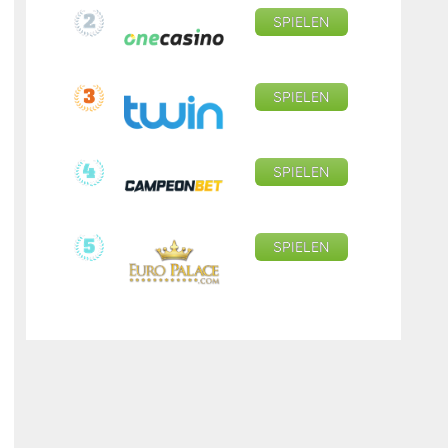
SPIELEN
SPIELEN
SPIELEN
SPIELEN