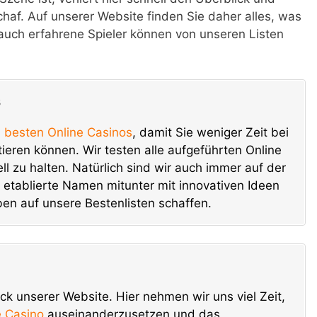
haf. Auf unserer Website finden Sie daher alles, was
 auch erfahrene Spieler können von unseren Listen
s
n
besten Online Casinos
, damit Sie weniger Zeit bei
ieren können. Wir testen alle aufgeführten Online
l zu halten. Natürlich sind wir auch immer auf der
g etablierte Namen mitunter mit innovativen Ideen
n auf unsere Bestenlisten schaffen.
ck unserer Website. Hier nehmen wir uns viel Zeit,
e Casino
auseinanderzusetzen und das