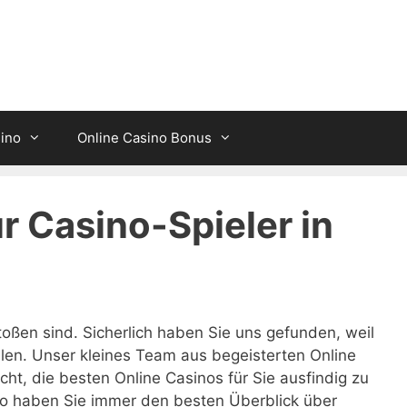
sino
Online Casino Bonus
ür Casino-Spieler in
toßen sind. Sicherlich haben Sie uns gefunden, weil
ilen. Unser kleines Team aus begeisterten Online
ht, die besten Online Casinos für Sie ausfindig zu
o haben Sie immer den besten Überblick über