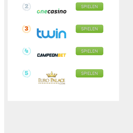
SPIELEN
SPIELEN
SPIELEN
SPIELEN