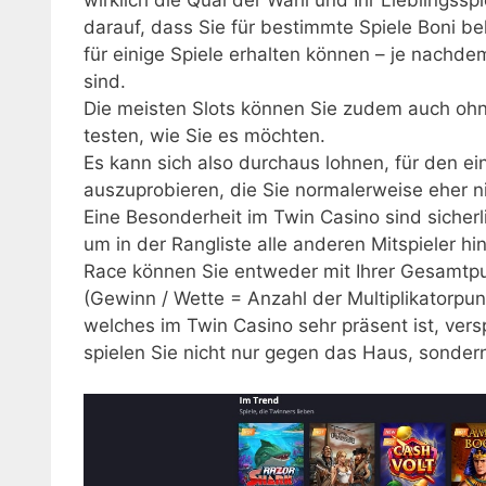
darauf, dass Sie für bestimmte Spiele Boni 
für einige Spiele erhalten können – je nachd
sind.
Die meisten Slots können Sie zudem auch ohne
testen, wie Sie es möchten.
Es kann sich also durchaus lohnen, für den e
auszuprobieren, die Sie normalerweise eher 
Eine Besonderheit im Twin Casino sind sicher
um in der Rangliste alle anderen Mitspieler hi
Race können Sie entweder mit Ihrer Gesamtpu
(Gewinn / Wette = Anzahl der Multiplikatorpun
welches im Twin Casino sehr präsent ist, versp
spielen Sie nicht nur gegen das Haus, sonder