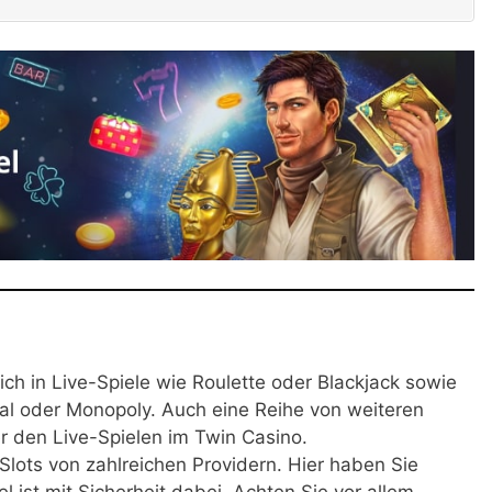
ich in Live-Spiele wie Roulette oder Blackjack sowie
eal oder Monopoly. Auch eine Reihe von weiteren
r den Live-Spielen im Twin Casino.
Slots von zahlreichen Providern. Hier haben Sie
el ist mit Sicherheit dabei. Achten Sie vor allem