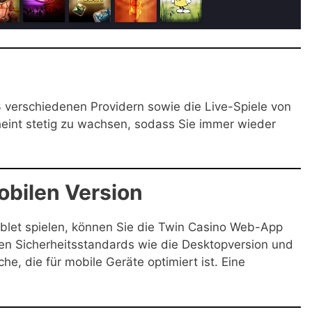
3 verschiedenen Providern sowie die Live-Spiele von
heint stetig zu wachsen, sodass Sie immer wieder
obilen Version
blet spielen, können Sie die Twin Casino Web-App
hen Sicherheitsstandards wie die Desktopversion und
e, die für mobile Geräte optimiert ist. Eine