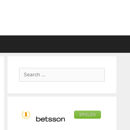
Search
for:
SPIELEN