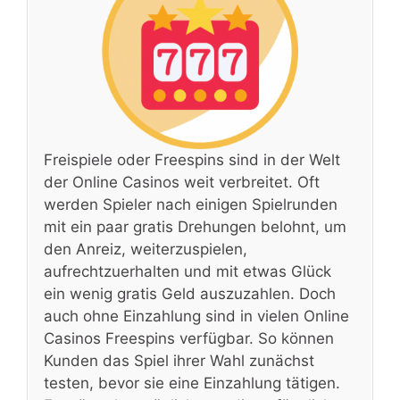
Freispiele oder Freespins sind in der Welt
der Online Casinos weit verbreitet. Oft
werden Spieler nach einigen Spielrunden
mit ein paar gratis Drehungen belohnt, um
den Anreiz, weiterzuspielen,
aufrechtzuerhalten und mit etwas Glück
ein wenig gratis Geld auszuzahlen. Doch
auch ohne Einzahlung sind in vielen Online
Casinos Freespins verfügbar. So können
Kunden das Spiel ihrer Wahl zunächst
testen, bevor sie eine Einzahlung tätigen.