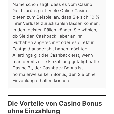
Name schon sagt, dass es vom Casino
Geld zurück gibt. Viele Online Casinos
bieten zum Beispiel an, dass Sie sich 10 %
Ihrer Verluste zurückzahlen lassen können.
In den meisten Fällen können Sie wählen,
ob Sie den Cashback lieber an Ihr
Guthaben angerechnet oder es direkt in
Echtgeld ausgezahlt haben möchten.
Allerdings gilt der Cashback erst, wenn
man bereits eine Einzahlung getätigt hatte.
Das heißt, der Cashback Bonus ist
normalerweise kein Bonus, den Sie ohne
Einzahlung erhalten können.
Die Vorteile von Casino Bonus
ohne Einzahlung