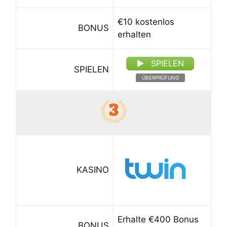
€10 kostenlos
BONUS
erhalten
SPIELEN
SPIELEN
ÜBERPRÜFUNG
KASINO
Erhalte €400 Bonus
BONUS