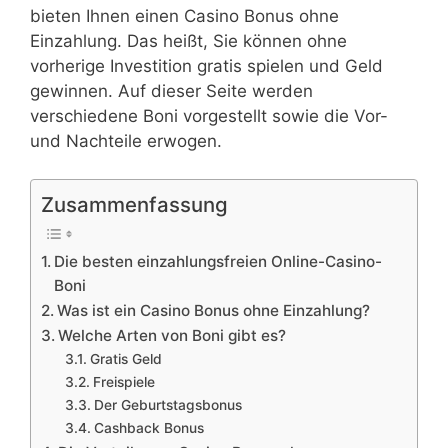
bieten Ihnen einen Casino Bonus ohne
Einzahlung. Das heißt, Sie können ohne
vorherige Investition gratis spielen und Geld
gewinnen. Auf dieser Seite werden
verschiedene Boni vorgestellt sowie die Vor-
und Nachteile erwogen.
Zusammenfassung
Die besten einzahlungsfreien Online-Casino-
Boni
Was ist ein Casino Bonus ohne Einzahlung?
Welche Arten von Boni gibt es?
Gratis Geld
Freispiele
Der Geburtstagsbonus
Cashback Bonus