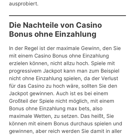
ausprobiert.
Die Nachteile von Casino
Bonus ohne Einzahlung
In der Regel ist der maximale Gewinn, den Sie
mit einem Casino Bonus ohne Einzahlung
erzielen können, nicht allzu hoch. Spiele mit
progressivem Jackpot kann man zum Beispiel
nicht ohne Einzahlung spielen, da der Verlust
für das Casino zu hoch wäre, sollten Sie den
Jackpot gewinnen. Auch ist es bei einem
Großteil der Spiele nicht möglich, mit einem
Bonus ohne Einzahlung max bets, also
maximale Wetten, zu setzen. Das heißt, Sie
können mit einem Bonus durchaus spielen und
gewinnen, aber reich werden Sie damit in aller