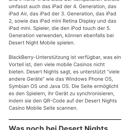
umfasst auch das iPad der 4. Generation, das
iPad Air, das iPad der 3. Generation, das iPad
2, sowie das iPad mini Retina Display und das
iPad mini. Spieler, die den iPod touch der 5.
Generation verwenden, können ebenfalls bei
Desert Night Mobile spielen.
BlackBerry-Unterstützung ist verfügbar, was ein
Vorteil ist, den viele mobile Casinos nicht
bieten. Desert Nights sagt, es unterstützt “viele
andere Geräte” wie das Windows Phone OS,
Symbian OS und Java OS. Die Seite ermöglicht
es den Spielern, ihr Gerät zu synchronisieren,
indem sie den QR-Code auf der Desert Nights
Casino Mobile Seite scannen.
Was noch bei Desert Nights