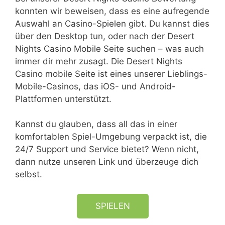
konnten wir beweisen, dass es eine aufregende
Auswahl an Casino-Spielen gibt. Du kannst dies
über den Desktop tun, oder nach der Desert
Nights Casino Mobile Seite suchen – was auch
immer dir mehr zusagt. Die Desert Nights
Casino mobile Seite ist eines unserer Lieblings-
Mobile-Casinos, das iOS- und Android-
Plattformen unterstützt.
Kannst du glauben, dass all das in einer
komfortablen Spiel-Umgebung verpackt ist, die
24/7 Support und Service bietet? Wenn nicht,
dann nutze unseren Link und überzeuge dich
selbst.
SPIELEN