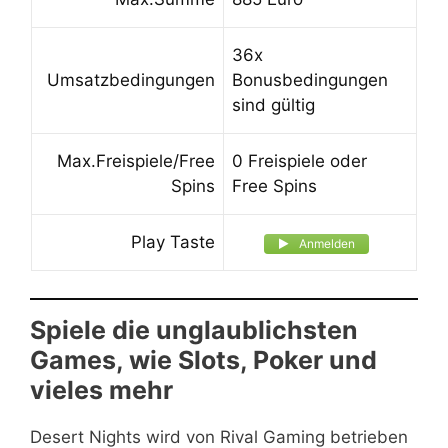
36x
Umsatzbedingungen
Bonusbedingungen
sind gültig
Max.Freispiele/Free
0 Freispiele oder
Spins
Free Spins
Play Taste
Anmelden
Spiele die unglaublichsten
Games, wie Slots, Poker und
vieles mehr
Desert Nights wird von Rival Gaming betrieben