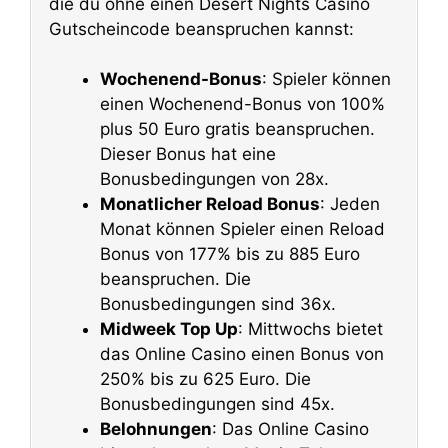
die du ohne einen Desert Nights Casino
Gutscheincode beanspruchen kannst:
Wochenend-Bonus
: Spieler können
einen Wochenend-Bonus von 100%
plus 50 Euro gratis beanspruchen.
Dieser Bonus hat eine
Bonusbedingungen von 28x.
Monatlicher Reload Bonus
: Jeden
Monat können Spieler einen Reload
Bonus von 177% bis zu 885 Euro
beanspruchen. Die
Bonusbedingungen sind 36x.
Midweek Top Up
: Mittwochs bietet
das Online Casino einen Bonus von
250% bis zu 625 Euro. Die
Bonusbedingungen sind 45x.
Belohnungen
: Das Online Casino