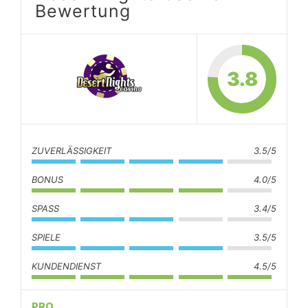
Bewertung
3.8
ZUVERLÄSSIGKEIT
3.5/5
BONUS
4.0/5
SPASS
3.4/5
SPIELE
3.5/5
KUNDENDIENST
4.5/5
PRO