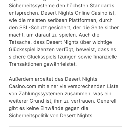
Sicherheitssysteme den höchsten Standards
entsprechen. Desert Nights Online Casino ist,
wie die meisten seriösen Plattformen, durch
den SSL-Schutz gesichert, der die Seite sicher
macht, um darauf zu spielen. Auch die
Tatsache, dass Desert Nights über wichtige
Glücksspiellizenzen verfügt, beweist, dass es
sichere Glücksspielsitzungen sowie finanzielle
Transaktionen gewährleistet.
Außerdem arbeitet das Desert Nights
Casino.com mit einer vielversprechenden Liste
von Zahlungssystemen zusammen, was ein
weiterer Grund ist, ihm zu vertrauen. Generell
gibt es keine Einwände gegen die
Sicherheitspolitik von Desert Nights.