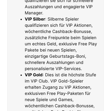
qualifizieren sie sich für schnellere
Auszahlungen und engagierte VIP
Manager.
VIP Silber
: Silberne Spieler
qualifizieren sich für VIP Aktionen,
wöchentliche Cashback-Bonusse,
zusätzliche Freipunkte beim Spielen
um echtes Geld, exklusive Free Play
Pakete bei neuen Spielen,
einzigartige Geburtstags-Boni,
schnellere Auszahlungen und
personalisierte VIP-Services.
VIP Gold
: Dies ist die höchste Stufe
im VIP Club. VIP Gold-Spieler
erhalten Zugang zu VIP Aktionen,
exklusiven Free Play-Paketen für
neue Spiele und Games,
wöchentlichen Cashback-Bonusse,