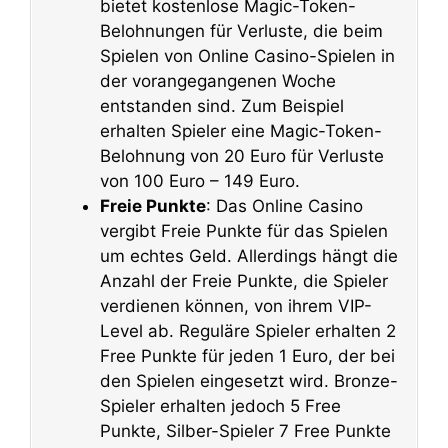
bietet kostenlose Magic-Token-
Belohnungen für Verluste, die beim
Spielen von Online Casino-Spielen in
der vorangegangenen Woche
entstanden sind. Zum Beispiel
erhalten Spieler eine Magic-Token-
Belohnung von 20 Euro für Verluste
von 100 Euro – 149 Euro.
Freie Punkte
: Das Online Casino
vergibt Freie Punkte für das Spielen
um echtes Geld. Allerdings hängt die
Anzahl der Freie Punkte, die Spieler
verdienen können, von ihrem VIP-
Level ab. Reguläre Spieler erhalten 2
Free Punkte für jeden 1 Euro, der bei
den Spielen eingesetzt wird. Bronze-
Spieler erhalten jedoch 5 Free
Punkte, Silber-Spieler 7 Free Punkte