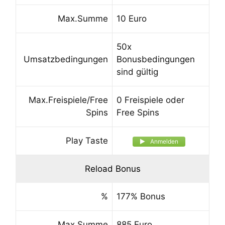
Max.Summe
10 Euro
50x
Umsatzbedingungen
Bonusbedingungen
sind gültig
Max.Freispiele/Free
0 Freispiele oder
Spins
Free Spins
Play Taste
Anmelden
Reload Bonus
%
177% Bonus
Max.Summe
885 Euro