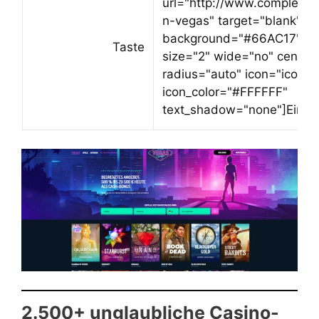
url="http://www.completeg
n-vegas" target="blank" st
background="#66AC17" co
Taste
size="2" wide="no" center
radius="auto" icon="icon: p
icon_color="#FFFFFF"
text_shadow="none"]Einzah
2.500+ unglaubliche Casino-