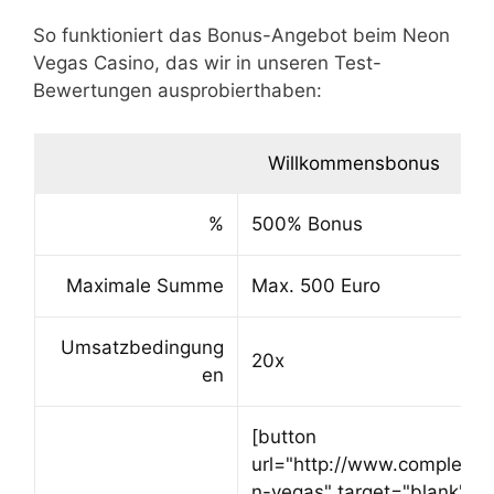
So funktioniert das Bonus-Angebot beim Neon
Vegas Casino, das wir in unseren Test-
Bewertungen ausprobierthaben:
Willkommensbonus
%
500% Bonus
Maximale Summe
Max. 500 Euro
Umsatzbedingung
20x
en
[button
url="http://www.completeg
n-vegas" target="blank" st