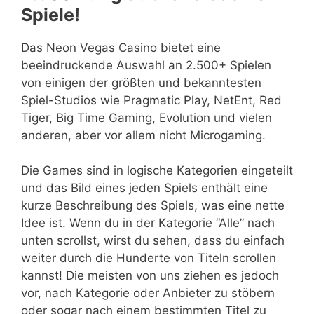
Spiele!
Das Neon Vegas Casino bietet eine
beeindruckende Auswahl an 2.500+ Spielen
von einigen der größten und bekanntesten
Spiel-Studios wie Pragmatic Play, NetEnt, Red
Tiger, Big Time Gaming, Evolution und vielen
anderen, aber vor allem nicht Microgaming.
Die Games sind in logische Kategorien eingeteilt
und das Bild eines jeden Spiels enthält eine
kurze Beschreibung des Spiels, was eine nette
Idee ist. Wenn du in der Kategorie “Alle” nach
unten scrollst, wirst du sehen, dass du einfach
weiter durch die Hunderte von Titeln scrollen
kannst! Die meisten von uns ziehen es jedoch
vor, nach Kategorie oder Anbieter zu stöbern
oder sogar nach einem bestimmten Titel zu