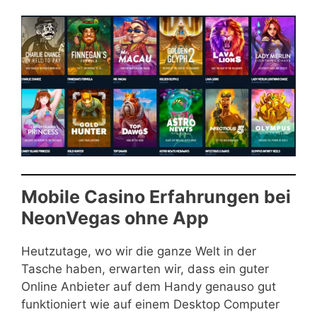
Mobile Casino Erfahrungen bei
NeonVegas ohne App
Heutzutage, wo wir die ganze Welt in der
Tasche haben, erwarten wir, dass ein guter
Online Anbieter auf dem Handy genauso gut
funktioniert wie auf einem Desktop Computer