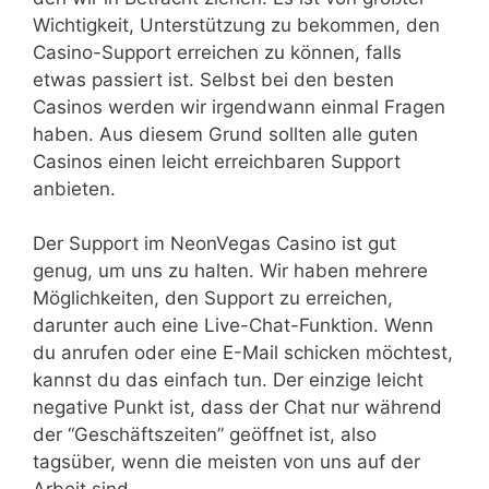
Wichtigkeit, Unterstützung zu bekommen, den
Casino-Support erreichen zu können, falls
etwas passiert ist. Selbst bei den besten
Casinos werden wir irgendwann einmal Fragen
haben. Aus diesem Grund sollten alle guten
Casinos einen leicht erreichbaren Support
anbieten.
Der Support im NeonVegas Casino ist gut
genug, um uns zu halten. Wir haben mehrere
Möglichkeiten, den Support zu erreichen,
darunter auch eine Live-Chat-Funktion. Wenn
du anrufen oder eine E-Mail schicken möchtest,
kannst du das einfach tun. Der einzige leicht
negative Punkt ist, dass der Chat nur während
der “Geschäftszeiten” geöffnet ist, also
tagsüber, wenn die meisten von uns auf der