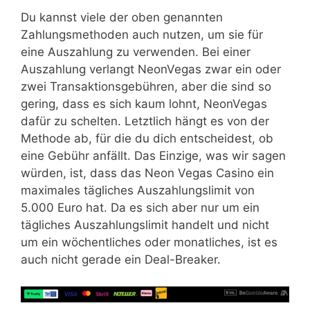
Du kannst viele der oben genannten
Zahlungsmethoden auch nutzen, um sie für
eine Auszahlung zu verwenden. Bei einer
Auszahlung verlangt NeonVegas zwar ein oder
zwei Transaktionsgebühren, aber die sind so
gering, dass es sich kaum lohnt, NeonVegas
dafür zu schelten. Letztlich hängt es von der
Methode ab, für die du dich entscheidest, ob
eine Gebühr anfällt. Das Einzige, was wir sagen
würden, ist, dass das Neon Vegas Casino ein
maximales tägliches Auszahlungslimit von
5.000 Euro hat. Da es sich aber nur um ein
tägliches Auszahlungslimit handelt und nicht
um ein wöchentliches oder monatliches, ist es
auch nicht gerade ein Deal-Breaker.