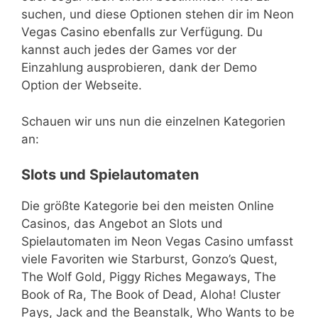
suchen, und diese Optionen stehen dir im Neon
Vegas Casino ebenfalls zur Verfügung. Du
kannst auch jedes der Games vor der
Einzahlung ausprobieren, dank der Demo
Option der Webseite.
Schauen wir uns nun die einzelnen Kategorien
an:
Slots und Spielautomaten
Die größte Kategorie bei den meisten Online
Casinos, das Angebot an Slots und
Spielautomaten im Neon Vegas Casino umfasst
viele Favoriten wie Starburst, Gonzo’s Quest,
The Wolf Gold, Piggy Riches Megaways, The
Book of Ra, The Book of Dead, Aloha! Cluster
Pays, Jack and the Beanstalk, Who Wants to be