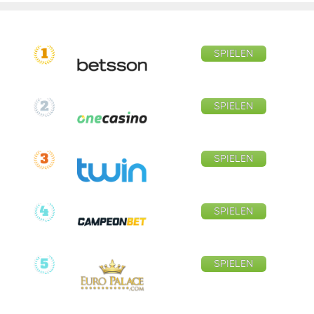
SPIELEN
SPIELEN
SPIELEN
SPIELEN
SPIELEN