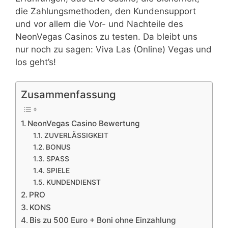
die Zahlungsmethoden, den Kundensupport
und vor allem die Vor- und Nachteile des
NeonVegas Casinos zu testen. Da bleibt uns
nur noch zu sagen: Viva Las (Online) Vegas und
los geht’s!
Zusammenfassung
NeonVegas Casino Bewertung
ZUVERLÄSSIGKEIT
BONUS
SPASS
SPIELE
KUNDENDIENST
PRO
KONS
Bis zu 500 Euro + Boni ohne Einzahlung